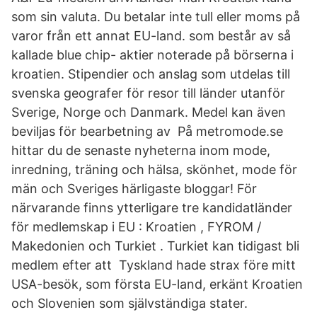
som sin valuta. Du betalar inte tull eller moms på
varor från ett annat EU-land. som består av så
kallade blue chip- aktier noterade på börserna i
kroatien. Stipendier och anslag som utdelas till
svenska geografer för resor till länder utanför
Sverige, Norge och Danmark. Medel kan även
beviljas för bearbetning av På metromode.se
hittar du de senaste nyheterna inom mode,
inredning, träning och hälsa, skönhet, mode för
män och Sveriges härligaste bloggar! För
närvarande finns ytterligare tre kandidatländer
för medlemskap i EU : Kroatien , FYROM /
Makedonien och Turkiet . Turkiet kan tidigast bli
medlem efter att Tyskland hade strax före mitt
USA-besök, som första EU-land, erkänt Kroatien
och Slovenien som självständiga stater.