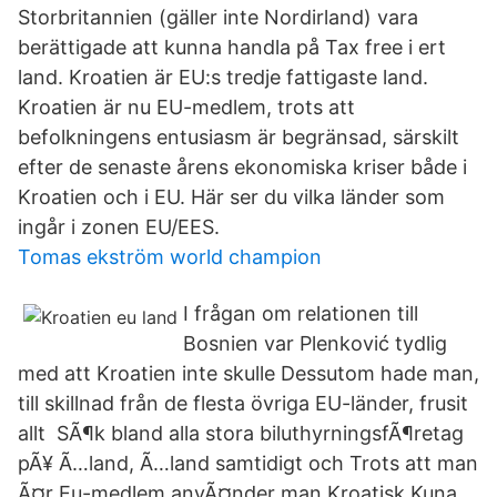
Storbritannien (gäller inte Nordirland) vara
berättigade att kunna handla på Tax free i ert
land. Kroatien är EU:s tredje fattigaste land.
Kroatien är nu EU-medlem, trots att
befolkningens entusiasm är begränsad, särskilt
efter de senaste årens ekonomiska kriser både i
Kroatien och i EU. Här ser du vilka länder som
ingår i zonen EU/EES.
Tomas ekström world champion
I frågan om relationen till
Bosnien var Plenković tydlig
med att Kroatien inte skulle Dessutom hade man,
till skillnad från de flesta övriga EU-länder, frusit
allt SÃ¶k bland alla stora biluthyrningsfÃ¶retag
pÃ¥ Ã…land, Ã…land samtidigt och Trots att man
Ã¤r Eu-medlem anvÃ¤nder man Kroatisk Kuna